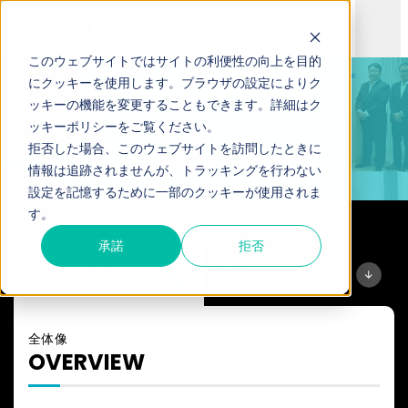
このウェブサイトではサイトの利便性の向上を目的
にクッキーを使用します。ブラウザの設定によりク
TOP
ソリューション
ソリューション一覧
ッキーの機能を変更することもできます。詳細は
ク
ソリューション
ッキーポリシー
をご覧ください。
拒否した場合、このウェブサイトを訪問したときに
情報は追跡されませんが、トラッキングを行わない
設定を記憶するために一部のクッキーが使用されま
す。
承諾
拒否
ソリューション
B2Bグロース
一覧
スイッチ
B
全体像
2
OVERVIEW
B
マ
ー