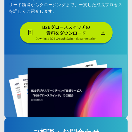
（
リード獲得からクロージングまで、一貫した成長プロセス
C
を詳しくご紹介します。
M
S
）
B
2
B
コ
ン
テ
ン
ツ
マ
ー
ケ
テ
ィ
ン
グ
B
2