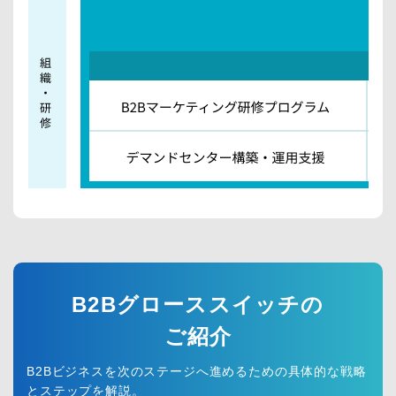
内
製
化
支
援
B
2
B2Bグローススイッチの
B
サ
ご紹介
イ
ト
B2Bビジネスを次のステージへ進めるための具体的な戦略
制
とステップを解説。
作