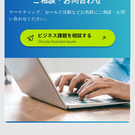
ご相談・お問合わせ
B
-
マーケティング、セールス活動などお気軽にご相談・お問
E
C
い合わせください。
ウ
ェ
ビ
ナ
ー
企
画
リ
ア
ル
展
示
会
企
画