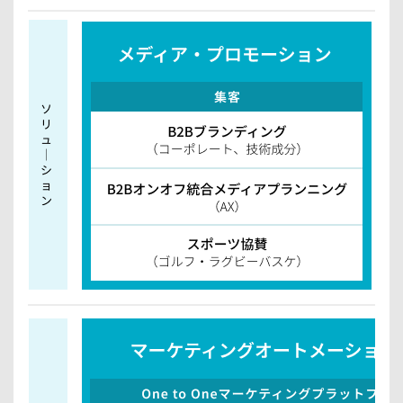
）
プ
B
ラ
2
イ
B
ン
オ
設
ン
計
オ
M
フ
O
統
p
s
合
体
メ
制
デ
構
ィ
築
ア
支
プ
援
ラ
デ
ン
マ
ニ
ン
ン
ド
グ
セ
（
ン
A