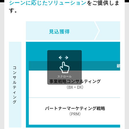
B
事業・マーケティング戦略設計
シーンに応じたソリューション
をご提供しま
ケ
2
顧客体験価値を高めるマーケティング・プロセス
す。
テ
B
コンサルテ
事業戦略コンサルティング
デマンドジェネレーシ
ブ
ィ
ィング
（BX・DX）
ウンドマーケティン
ラ
ン
パートナーマーケティング
ン
グ
チャネルマーケティ
戦略（PRM）
デ
研
ィ
修
ン
プ
グ
ロ
（
グ
コ
ラ
ー
ム
ポ
マ
スクロール
レ
ー
ー
ケ
ト
と
、
営
技
業
術
の
成
パ
分
イ