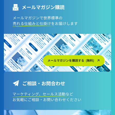
タ
R
マ
M
ー
ツ
サ
ー
ク
ル
セ
導
ス
入
）
（
代
理
店
マ
ネ
ジ
メ
ン
ト
ツ
ー
ル
）