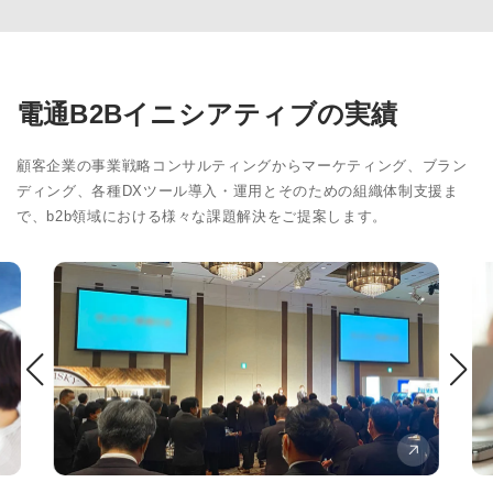
電通B2Bイニシアティブの実績
顧客企業の事業戦略コンサルティングからマーケティング、ブラン
ディング、各種DXツール導入・運用とそのための組織体制支援ま
で、b2b領域における様々な課題解決をご提案します。
カ
ス
M
タ
A
マ
/
ー
C
サ
R
M
ク
/
セ
C
ス