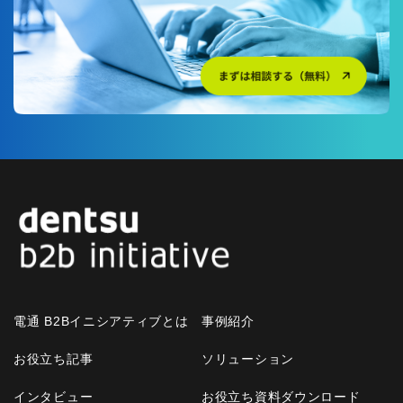
E
R
P
導
入
支
援
（
電
通
総
研
連
携
）
電通 B2Bイニシアティブとは
事例紹介
お役立ち記事
ソリューション
インタビュー
お役立ち資料ダウンロード