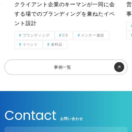
D
（
ン
クライアント企業のキーマンが一同に会
営
P
離
/
する場でのブランディングを兼ねたイベ
事
反
D
M
防
ント設計
P
止
/
策
ブランディング
CX
インナー施策
B
）
I
イベント
食料品
コ
/
ミ
M
I
ュ
等
ニ
事例一覧
の
テ
D
ィ
X
企
ツ
画
ー
・
ル
運
と
Contact
営
の
（
統
お問い合わせ
カ
合
ス
P