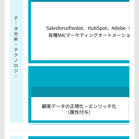
X
タ
）
ー
ス
構
ポ
築
ー
・
ツ
運
協
用
賛
支
（
援
ゴ
イ
ル
ン
フ
サ
・
イ
ラ
ド
グ
セ
ビ
ー
ー
ル
バ
ス
ス
代
ケ
行
）
・