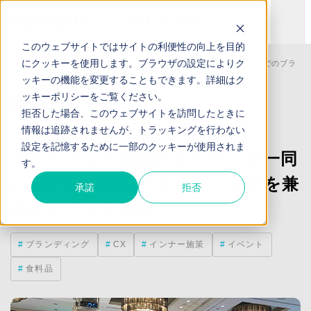
このウェブサイトではサイトの利便性の向上を目的
にクッキーを使用します。ブラウザの設定によりク
TOP
事例紹介
クライアント企業のキーマンが一同に会する場でのブラン
ッキーの機能を変更することもできます。詳細は
ク
ッキーポリシー
をご覧ください。
酒類メーカー
拒否した場合、このウェブサイトを訪問したときに
ToBクライアント招待イベント運営
情報は追跡されませんが、トラッキングを行わない
設定を記憶するために一部のクッキーが使用されま
クライアント企業のキーマンが一同
す。
に会する場でのブランディングを兼
承諾
拒否
ねたイベント設計
ブランディング
CX
インナー施策
イベント
食料品