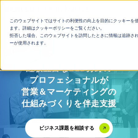
このウェブサイトではサイトの利便性の向上を目的にクッキーを
ます。詳細は
クッキーポリシー
をご覧ください。
TOP
ソリューション
拒否した場合、このウェブサイトを訪問したときに情報は追跡さ
ーが使用されます。
ソリューション
経験豊富なB2B分野の
プロフェショナルが
営業＆マーケティングの
仕組みづくりを伴走支援
ビジネス課題を相談する