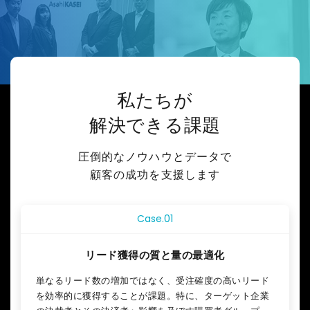
1
.
経
営
戦
略
2
私たちが
.
事
解決できる課題
業
・
圧倒的なノウハウとデータで
マ
顧客の成功を支援します
ー
ケ
テ
Case.01
ィ
ン
グ
リード獲得の
質と量の最適化
戦
略
単なるリード数の増加ではなく、受注確度の高いリード
戦
を効率的に獲得することが課題。特に、ターゲット企業
略