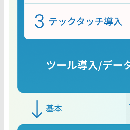
体
験
価
値
向
上
メ
デ
ィ
ア
/
ク
リ
エ
イ
テ
ィ
ブ
制
作
/
シ