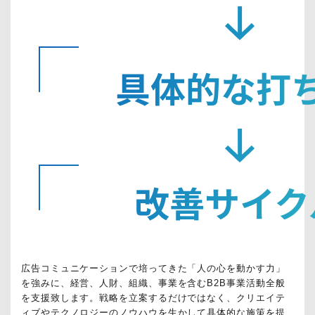
の
見
え
る
化
3
.
テ
ッ
ク
タ
ッ
チ
導
入
ツ
ー
ル
広告コミュニケーションで培ってきた「人の心を動かす力」
実
を強みに、経営、人財、組織、事業を含むB2B事業活動全般
装
/
を支援致します。戦略を立案するだけではなく、クリエイテ
デ
ィブやテクノロジーのノウハウを生かして具体的な施策を提