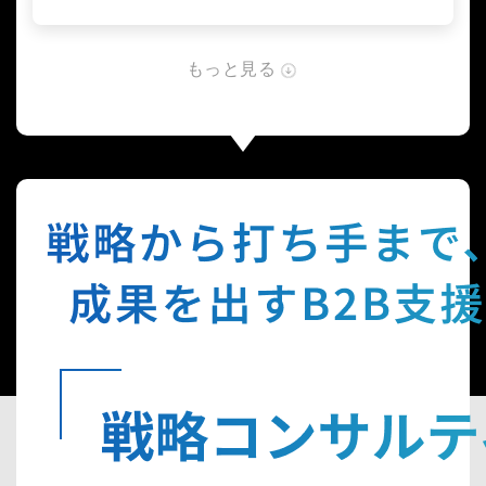
もっと見る
1
.
カ
ル
チ
ャ
ー
の
変
革
2
.
成
果