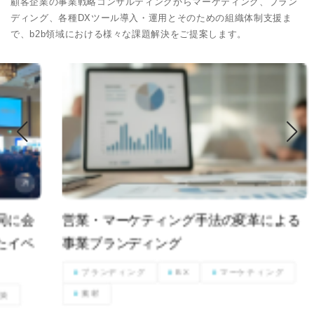
顧客企業の事業戦略コンサルティングからマーケティング、ブラン
ディング、各種DXツール導入・運用とそのための組織体制支援ま
で、b2b領域における様々な課題解決をご提案します。
会
営業・マーケティング手法の変革による
営
ベ
事業ブランディング
取
ブランディング
BX
マーケティング
素材