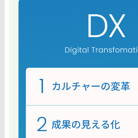
1
.
ブ
ラ
ン
ド
構
築
2
.
認
知
獲
得
3
.
顧
客