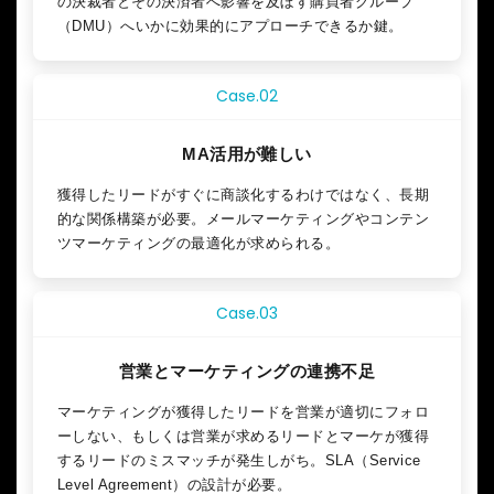
の決裁者とその決済者へ影響を及ぼす購買者グループ
コ
（DMU）へいかに効果的にアプローチできるか鍵。
ン
サ
ル
Case.02
テ
ィ
MA活用が難しい
ン
グ
獲得したリードがすぐに商談化するわけではなく、長期
的な関係構築が必要。メールマーケティングやコンテン
ツマーケティングの最適化が求められる。
Case.03
営業とマーケティングの
連携不足
マーケティングが獲得したリードを営業が適切にフォロ
ーしない、もしくは営業が求めるリードとマーケが獲得
するリードのミスマッチが発生しがち。SLA（Service
Level Agreement）の設計が必要。