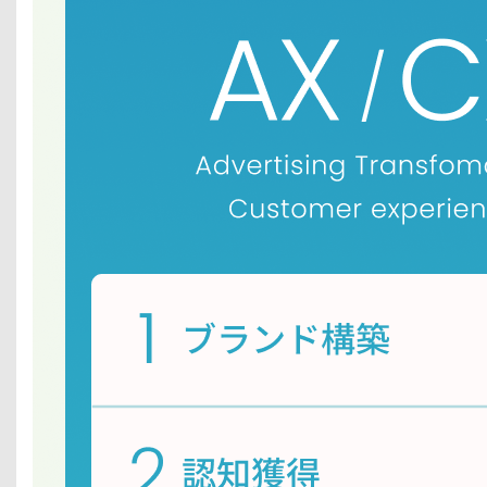
ス
テ
ム
構
築