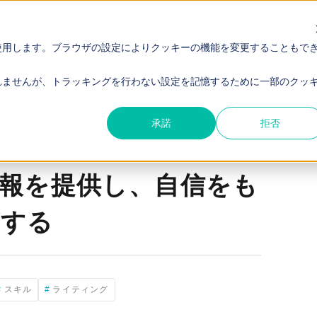
TOP
電通 B2Bイニシアティブとは
記事
インタビュー
使用します。ブラウザの設定によりクッキーの機能を変更することもで
ってクロージングする
れませんが、トラッキングを行わない設定を記憶するために一部のクッ
承諾
拒否
報を提供し、自信をも
グする
スキル
ライティング