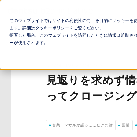
このウェブサイトではサイトの利便性の向上を目的にクッキーを
ます。詳細は
クッキーポリシー
をご覧ください。
TOP
お役立ち記事
見返りを求めず情報を提供し、自信をも
拒否した場合、このウェブサイトを訪問したときに情報は追跡さ
ーが使用されます。
2024/11/27
2024/12/19
見返りを求めず情
ってクロージン
営業コンサルが語るここだけの話
営業