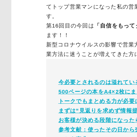
てトップ営業マンになった私の営
す。
第16回目の今回は
「自信をもって
ます！！
新型コロナウイルスの影響で営業
業方法に迷うことが増えてきた方
今必要とされるのは溢れてい
500ページの本をA4×2枚に
トークでもまとめる力が必要
まずは”見返りを求めず情報
お客様が決める段階になった
参考文献：使ったその日から