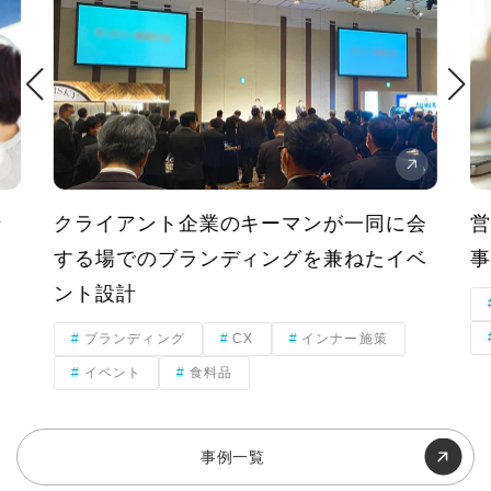
一同に会
営業・マーケティング手法の変革による
ねたイベ
事業ブランディング
ブランディング
BX
マーケティング
素材
ー施策
事例一覧