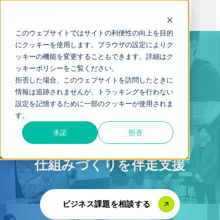
このウェブサイトではサイトの利便性の向上を目的
にクッキーを使用します。ブラウザの設定によりク
TOP
ソリューション
ッキーの機能を変更することもできます。詳細は
ク
ッキーポリシー
をご覧ください。
拒否した場合、このウェブサイトを訪問したときに
ソリューション
情報は追跡されませんが、トラッキングを行わない
設定を記憶するために一部のクッキーが使用されま
経験豊富なB2B分野の
す。
プロフェショナルが
承諾
拒否
営業＆マーケティングの
仕組みづくりを伴走支援
ビジネス課題を相談する