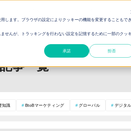
TOP
電通 B2Bイニシアティブとは
記事
インタビュー
使用します。ブラウザの設定によりクッキーの機能を変更することもで
れませんが、トラッキングを行わない設定を記憶するために一部のクッ
承諾
拒否
記事一覧
礎知識
BtoBマーケティング
グローバル
デジタ
こだけの話
インサイドセールス
BtoB企業インタビュー
海外展開
ライティング
ブランディング
営業戦