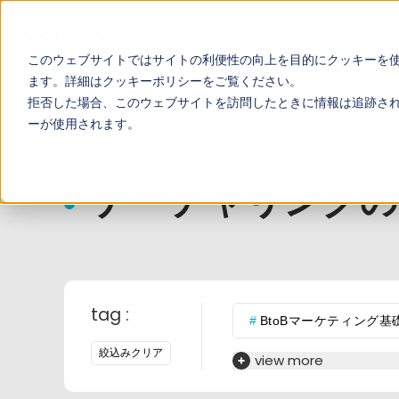
このウェブサイトではサイトの利便性の向上を目的にクッキーを
ます。詳細は
クッキーポリシー
をご覧ください。
TOP
お役立ち記事
拒否した場合、このウェブサイトを訪問したときに情報は追跡さ
ーが使用されます。
ナーチャリングの
tag :
BtoBマーケティング基
絞込みクリア
営業コンサルが語るこ
view more
ナーチャリング