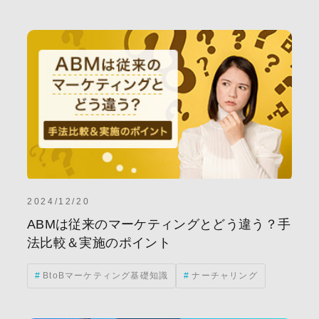
rketing)
AI
広告
コンテンツマーケティング
ナーチャリング
リード獲得
海外勤務
ABMツー
グローバルマーケティング
チャットボット
ツール選
マーケティングトレンド
活用事例
BPM
BtoB企
ル
SaaS
インタビュー
サイト構築
メトリ
EDI
GEO
GTM
MOps
SEO(検索エンジン
イベント
インバウンドマーケティング
オウン
2024/12/20
グローススイッチ
デマジェン(デマンドジェネレーション)
ABMは従来のマーケティングとどう違う？手
法比較＆実施のポイント
ン)
事例
代行
営業DX
導入事例
手
BtoBマーケティング基礎知識
ナーチャリング
雇用
顧客満足度