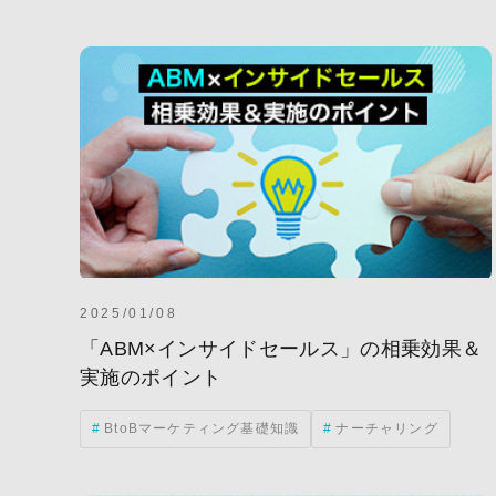
ABM(Account Based Ma
アメリカ
リード
インテントデータ
マーケティング
PDCA
RPAツー
CX
CXA
Web-EDI
広告
2025/01/08
クリエイティブ
「ABM×インサイドセールス」の相乗効果＆
実施のポイント
メルマガ(メールマガジ
BtoBマーケティング基礎知識
ナーチャリング
製造業・メーカー