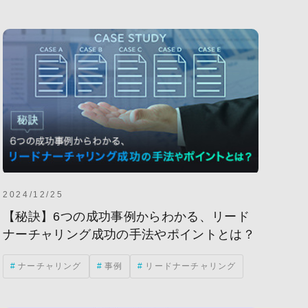
海外事業
生成AI
KPI
ル
DX
MAツール
定
トランスクリエーション
業
MA(マーケティングオートメーション)
クス
市場動向
翻訳
CVR
最適化)
SNS
WEBマーケティング
ドメディア
クラウドコンピューティング
2024/12/25
トレンド
ホワイトペーパー
【秘訣】6つの成功事例からわかる、リード
ナーチャリング成功の手法やポイントとは？
法
施策
法人サイト
現状分析
ナーチャリング
事例
リードナーチャリング