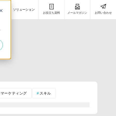
事例
ソリューション
お役立ち資料
メールマガジン
お問い合わせ
き
キ
ルマーケティング
スキル
営業
RPA
RPA虎の巻
略
PRM