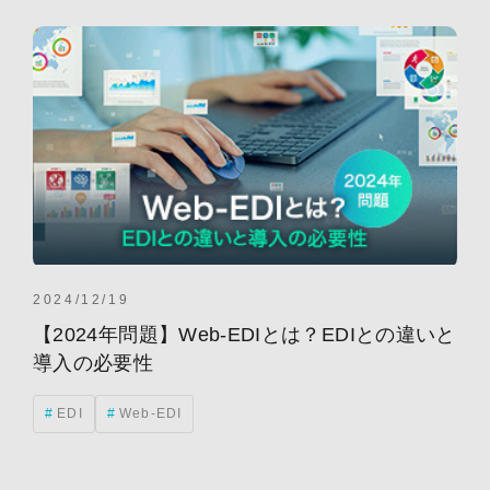
ナーチャリング
海外展開
ライティング
ブランディング
営業戦略
PRM
ABM(Account Based Marketing)
AI
広告
コンテンツマーケティング
海外事業
生成AI
KPI
アメリカ
リードナーチャリング
リード獲得
海外勤務
ABMツール
DX
MAツール
インテントデータ
グローバルマーケティング
チャットボット
ツール選定
トランスクリエーション
2024/12/19
マーケティング
マーケティングトレンド
活用事例
【2024年問題】Web-EDIとは？EDIとの違いと
BPM
BtoB企業
MA(マーケティングオートメーション)
導入の必要性
PDCA
RPAツール
SaaS
インタビュー
EDI
Web-EDI
サイト構築
メトリクス
市場動向
翻訳
CVR
CX
CXA
EDI
GEO
GTM
MOps
SEO(検索エンジン最適化)
SNS
WEBマーケティング