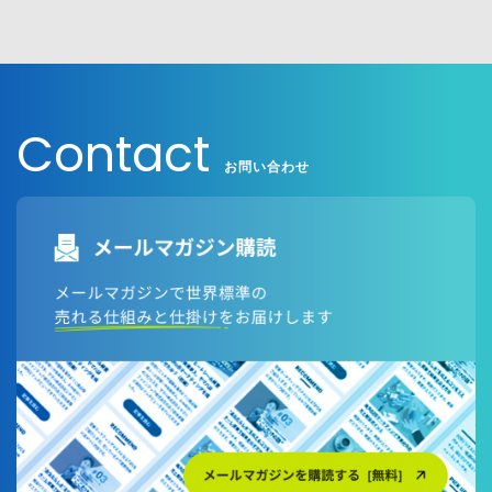
Web-EDI
広告
イベント
インバウンドマーケティング
オウンドメディア
クラウドコンピューティング
クリエイティブ
Contact
グローススイッチ
デマジェン(デマンドジェネレーション)
お問い合わせ
トレンド
ホワイトペーパー
メルマガ(メールマガジン)
事例
代行
営業DX
導入事例
手法
施策
法人サイト
現状分析
製造業・メーカー
雇用
顧客満足度