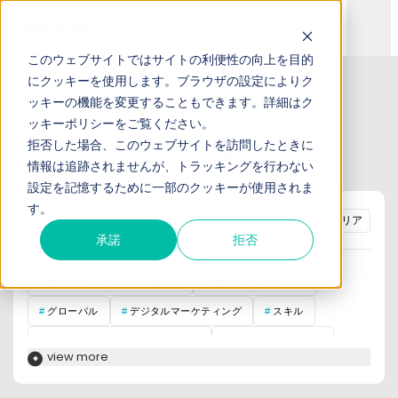
このウェブサイトではサイトの利便性の向上を目的
にクッキーを使用します。ブラウザの設定によりク
TOP
お役立ち記事
ッキーの機能を変更することもできます。詳細は
ク
ッキーポリシー
をご覧ください。
Web-EDIの記事一覧
拒否した場合、このウェブサイトを訪問したときに
情報は追跡されませんが、トラッキングを行わない
設定を記憶するために一部のクッキーが使用されま
す。
tag :
絞込みクリア
承諾
拒否
BtoBマーケティング基礎知識
BtoBマーケティング
グローバル
デジタルマーケティング
スキル
営業コンサルが語るここだけの話
インサイドセールス
view more
BtoB企業インタビュー
営業
RPA
RPA虎の巻