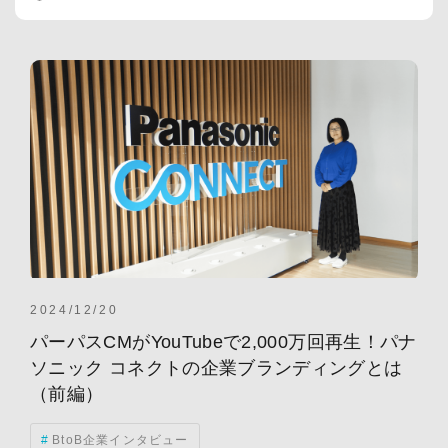
BtoB企業インタビュー
営業
RPA
RPA虎の巻
ナーチャリング
海外展開
ライティング
ブランディング
営業戦略
PRM
ABM(Account Based Marketing)
AI
広告
コンテンツマーケティング
海外事業
生成AI
KPI
アメリカ
リードナーチャリング
リード獲得
海外勤務
ABMツール
DX
MAツール
インテントデータ
グローバルマーケティング
チャットボット
ツール選定
トランスクリエーション
2024/12/20
マーケティング
マーケティングトレンド
活用事例
パーパスCMがYouTubeで2,000万回再生！パナ
BPM
BtoB企業
MA(マーケティングオートメーション)
ソニック コネクトの企業ブランディングとは
PDCA
RPAツール
SaaS
インタビュー
（前編）
サイト構築
メトリクス
市場動向
翻訳
CVR
BtoB企業インタビュー