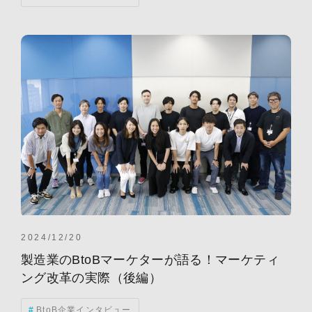
CX
CXA
EDI
GEO
GTM
MOps
SEO(検索エンジン最適化)
SNS
WEBマーケティング
Web-EDI
広告
イベント
インバウンドマーケティング
オウンドメディア
クラウドコンピューティング
クリエイティブ
グローススイッチ
デマジェン(デマンドジェネレーション)
トレンド
ホワイトペーパー
メルマガ(メールマガジン)
事例
代行
営業DX
導入事例
手法
施策
法人サイト
現状分析
製造業・メーカー
雇用
顧客満足度
2024/12/20
製造業のBtoBマーケターが語る！マーケティ
ング改革の実際（後編）
BtoB企業インタビュー