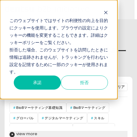
このウェブサイトではサイトの利便性の向上を目的
にクッキーを使用します。ブラウザの設定によりク
TOP
お役立ち記事
ッキーの機能を変更することもできます。詳細は
ク
ッキーポリシー
をご覧ください。
BtoB企業インタビューの記事一
拒否した場合、このウェブサイトを訪問したときに
情報は追跡されませんが、トラッキングを行わない
覧
設定を記憶するために一部のクッキーが使用されま
す。
承諾
拒否
tag :
絞込みクリア
BtoBマーケティング基礎知識
BtoBマーケティング
グローバル
デジタルマーケティング
スキル
営業コンサルが語るここだけの話
インサイドセールス
view more