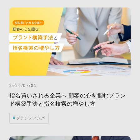
ナーチャリング
海外展開
ライティング
ブランディング
営業戦略
PRM
ABM(Account Based Marketing)
AI
広告
コンテンツマーケティング
海外事業
生成AI
KPI
アメリカ
リードナーチャリング
リード獲得
海外勤務
ABMツール
DX
MAツール
インテントデータ
グローバルマーケティング
チャットボット
ツール選定
トランスクリエーション
2026/07/01
マーケティング
マーケティングトレンド
活用事例
指名買いされる企業へ 顧客の心を掴むブラン
BPM
BtoB企業
MA(マーケティングオートメーション)
ド構築手法と指名検索の増やし方
PDCA
RPAツール
SaaS
インタビュー
ブランディング
サイト構築
メトリクス
市場動向
翻訳
CVR
CX
CXA
EDI
GEO
GTM
MOps
SEO(検索エンジン最適化)
SNS
WEBマーケティング