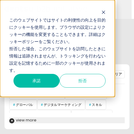
このウェブサイトではサイトの利便性の向上を目的
にクッキーを使用します。ブラウザの設定によりク
TOP
お役立ち記事
ッキーの機能を変更することもできます。詳細は
ク
ッキーポリシー
をご覧ください。
ブランディングの記事一覧
拒否した場合、このウェブサイトを訪問したときに
情報は追跡されませんが、トラッキングを行わない
設定を記憶するために一部のクッキーが使用されま
す。
tag :
絞込みクリア
承諾
拒否
BtoBマーケティング基礎知識
BtoBマーケティング
グローバル
デジタルマーケティング
スキル
営業コンサルが語るここだけの話
インサイドセールス
view more
BtoB企業インタビュー
営業
RPA
RPA虎の巻