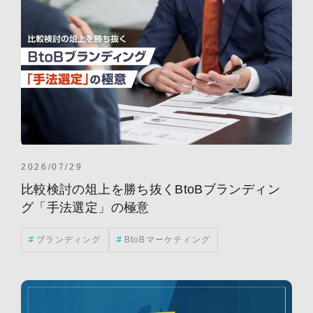
Web-EDI
広告
イベント
インバウンドマーケティング
オウンドメディア
クラウドコンピューティング
クリエイティブ
グローススイッチ
デマジェン(デマンドジェネレーション)
トレンド
ホワイトペーパー
メルマガ(メールマガジン)
事例
代行
営業DX
導入事例
手法
施策
法人サイト
現状分析
製造業・メーカー
2026/07/29
比較検討の俎上を勝ち抜くBtoBブランディン
雇用
顧客満足度
グ「手法選定」の極意
ブランディング
BtoBマーケティング