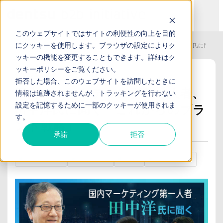
このウェブサイトではサイトの利便性の向上を目的
にクッキーを使用します。ブラウザの設定によりク
TOP
お役立ち記事
国内のマーケティング第一人者、 田中洋氏に聞く
ッキーの機能を変更することもできます。詳細は
ク
ッキーポリシー
をご覧ください。
2025/03/11
2025/04/14
拒否した場合、このウェブサイトを訪問したときに
国内のマーケティング第一人者、
情報は追跡されませんが、トラッキングを行わない
設定を記憶するために一部のクッキーが使用されま
田中洋氏に聞く「これからのブラ
す。
ンド戦略」
承諾
拒否
ブランディング
インタビュー
広告
マーケティング