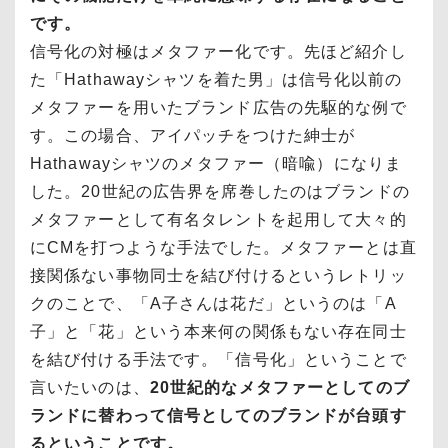
です。
信号化の対極はメタファー化です。先ほど紹介し
た「Hathawayシャツを着た男」は信号化以前の
メタファーを用いたブランド広告の先駆的な例で
す。この場合、アイパッチをつけた紳士が
Hathawayシャツのメタファー（暗喩）になりま
した。20世紀の広告界を席巻したのはブランドの
メタファーとして有名タレントを起用して大々的
にCMを打つような手法でした。メタファーとは直
接関係ない事物同士を結び付けるというレトリッ
クのことで、「A子さんは花だ」というのは「A
子」と「花」という本来何の関係もない存在同士
を結び付ける手法です。「信号化」ということで
言いたいのは、
20世紀的なメタファーとしてのブ
ランドに替わって信号としてのブランドが台頭す
るということです。