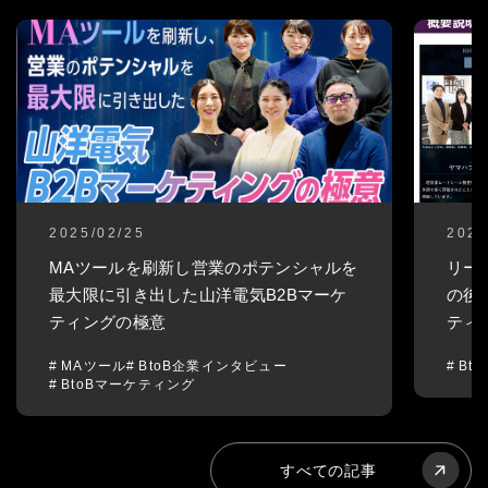
2025/02/25
2024
MAツールを刷新し営業のポテンシャルを
リー
最大限に引き出した山洋電気B2Bマーケ
の後
ティングの極意
ティ
MAツール
BtoB企業インタビュー
Bt
BtoBマーケティング
すべての記事