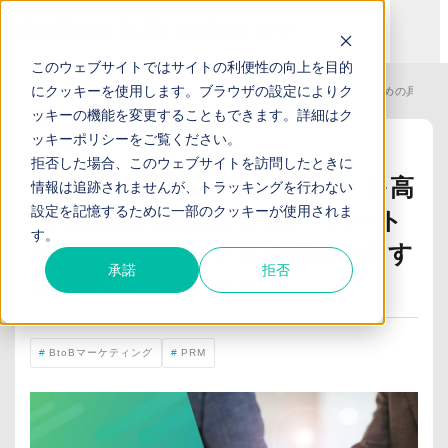
このウェブサイトではサイトの利便性の向上を目的
にクッキーを使用します。ブラウザの設定によりク
TOP
お役立ち記事
パートナーエンゲージメントを高めるための具体策
ッキーの機能を変更することもできます。詳細は
ク
ッキーポリシー
をご覧ください。
2026/02/10
2026/02/10
拒否した場合、このウェブサイトを訪問したときに
パートナーエンゲージメントを高
情報は追跡されませんが、トラッキングを行わない
設定を記憶するために一部のクッキーが使用されま
めるための具体策とは?―パート
す。
ナーマーケティングで成果を出す
承諾
拒否
ための実践ポイント―
BtoBマーケティング
PRM