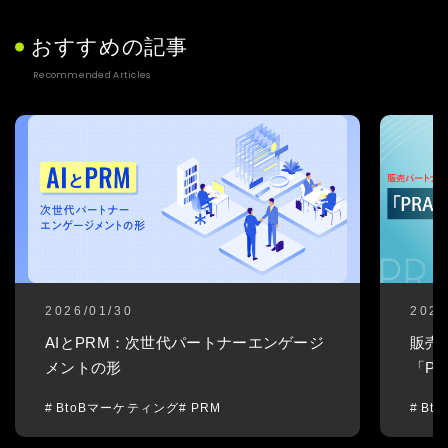
おすすめの記事
Recommended Articles
2026/01/30
2025
AIとPRM：次世代パートナーエンゲージ
販売
メントの形
「P
BtoBマーケティング
PRM
Bt