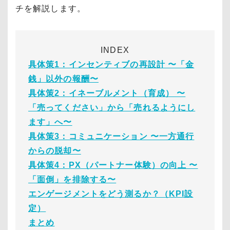
チを解説します。
INDEX
具体策1：インセンティブの再設計 〜「金
銭」以外の報酬〜
具体策2：イネーブルメント（育成） 〜
「売ってください」から「売れるようにし
ます」へ〜
具体策3：コミュニケーション 〜一方通行
からの脱却〜
具体策4：PX（パートナー体験）の向上 〜
「面倒」を排除する〜
エンゲージメントをどう測るか？（KPI設
定）
まとめ