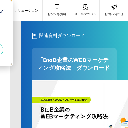
事例
ソリューション
お役立ち資料
メールマガジン
お問い合わせ
き
キ
関連資料ダウンロード
「BtoB企業のWEBマーケテ
ィング攻略法」ダウンロード