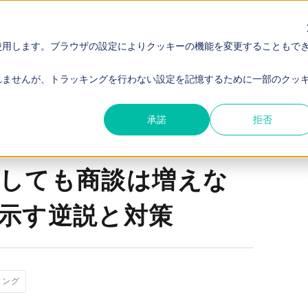
TOP
電通 B2Bイニシアティブとは
記事
インタビュー
使用します。ブラウザの設定によりクッキーの機能を変更することもで
？参加者心理が示す逆説と対策
れませんが、トラッキングを行わない設定を記憶するために一部のクッ
承諾
拒否
しても商談は増えな
示す逆説と対策
リング