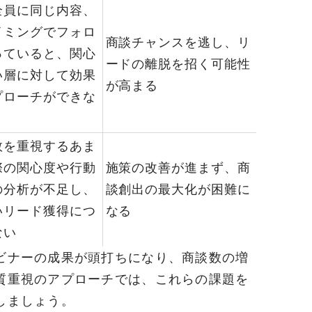
全員に同じ内容、
イミングでフォロ
商談チャンスを逃し、リ
っていると、関心
ードの離脱を招く可能性
い層に対して効果
が高まる
プローチができな
数を重視するあま
際の関心度や行動
施策の改善が進まず、商
の分析が不足し、
談創出の最大化が困難に
いリード獲得につ
なる
ない
ビナーの成果が頭打ちになり、商談数の増
質重視のアプローチでは、これらの課題を
しましょう。