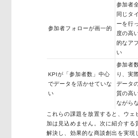
参加者
同じタ
ーを行
参加者フォローが画一的
度の高
的なア
い
参加者
KPIが「参加者数」中心
り、実
でデータを活かせていな
データ
い
質の高
ながら
これらの課題を放置すると、ウェ
加は見込めません。次に紹介する
解決し、効果的な商談創出を実現