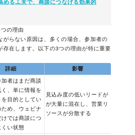
高める工夫で、商談につなげる効果的
3つの理由
ながらない原因は、多くの場合、参加者の
が存在します。以下の3つの理由が特に重要
詳細
影響
参加者はまだ商談
低く、単に情報を
見込み度の低いリードが
とを目的としてい
が大量に混在し、営業リ
のため、ウェビナ
ソースが分散する
だけでは商談につ
にくい状態