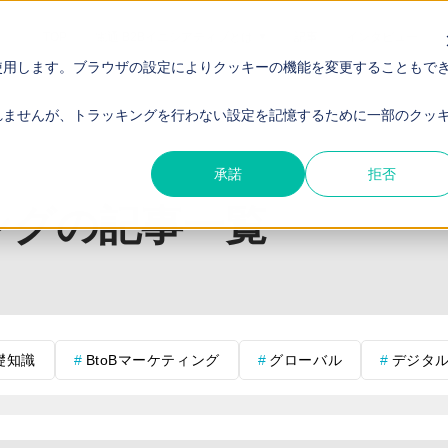
TOP
電通 B2Bイニシアティブとは
記事
インタビュー
使用します。ブラウザの設定によりクッキーの機能を変更することもで
れませんが、トラッキングを行わない設定を記憶するために一部のクッ
承諾
拒否
ングの記事一覧
礎知識
BtoBマーケティング
グローバル
デジタ
こだけの話
インサイドセールス
BtoB企業インタビュー
海外展開
ライティング
ブランディング
営業戦