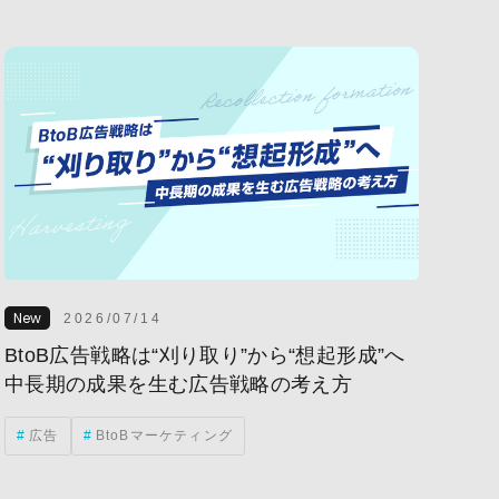
海外事業
生成AI
KPI
ル
DX
MAツール
定
トランスクリエーション
業
MA(マーケティングオートメーション)
クス
市場動向
翻訳
CVR
最適化)
SNS
WEBマーケティング
ドメディア
クラウドコンピューティング
2026/07/14
トレンド
ホワイトペーパー
BtoB広告戦略は“刈り取り”から“想起形成”へ
中長期の成果を生む広告戦略の考え方
法
施策
法人サイト
現状分析
広告
BtoBマーケティング