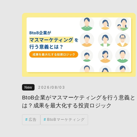
ABM(Account Based Ma
アメリカ
リード
インテントデータ
マーケティング
PDCA
RPAツー
CX
CXA
Web-EDI
広告
2026/08/03
クリエイティブ
BtoB企業がマスマーケティングを行う意義と
は？成果を最大化する投資ロジック
メルマガ(メールマガジ
製造業・メーカー
広告
BtoBマーケティング