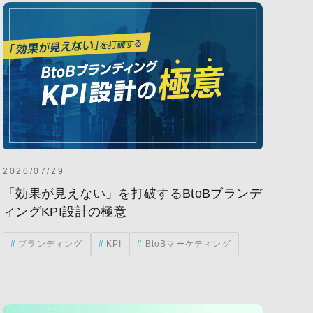
2026/07/29
「効果が見えない」を打破するBtoBブランデ
ィングKPI設計の極意
ブランディング
KPI
BtoBマーケティング