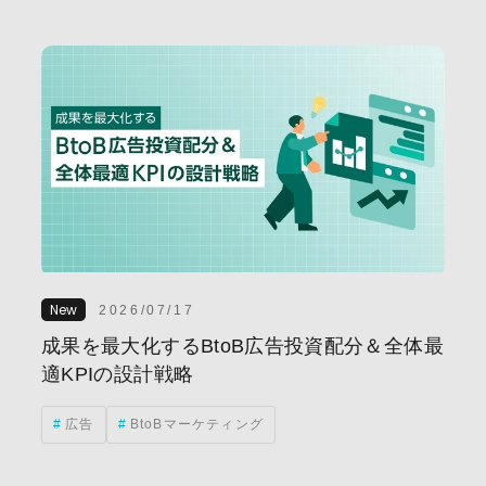
rketing)
AI
広告
コンテンツマーケティング
ナーチャリング
リード獲得
海外勤務
ABMツー
グローバルマーケティング
チャットボット
ツール選
マーケティングトレンド
活用事例
BPM
BtoB企
ル
SaaS
インタビュー
サイト構築
メトリ
EDI
GEO
GTM
MOps
SEO(検索エンジン
イベント
インバウンドマーケティング
オウン
2026/07/17
グローススイッチ
デマジェン(デマンドジェネレーション)
成果を最大化するBtoB広告投資配分＆全体最
適KPIの設計戦略
ン)
事例
代行
営業DX
導入事例
手
雇用
顧客満足度
広告
BtoBマーケティング