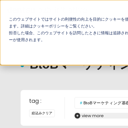
このウェブサイトではサイトの利便性の向上を目的にクッキーを
ます。詳細は
クッキーポリシー
をご覧ください。
TOP
お役立ち記事
拒否した場合、このウェブサイトを訪問したときに情報は追跡さ
ーが使用されます。
BtoBマーケティ
tag :
BtoBマーケティング基
絞込みクリア
営業コンサルが語るこ
view more
ナーチャリング