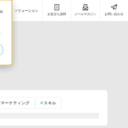
事例
ソリューション
お役立ち資料
メールマガジン
お問い合わせ
き
キ
ルマーケティング
スキル
営業
RPA
RPA虎の巻
略
PRM