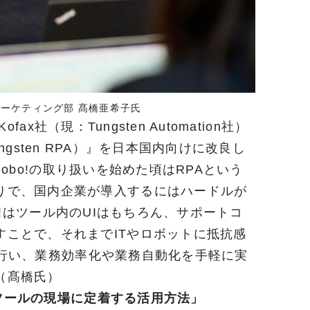
部 マーケティング部 髙橋亜希子氏
Kofax
社（現：
Tungsten Automation
社）
ngsten RPA
）』を日本国内向けに改良し
obo!
の取り扱いを始めた頃は
RPA
という
りで、国内企業が導入するにはハードルが
!
はツール内の
UI
はもちろん、サポートコ
すことで、それまで
IT
やロボットに抵抗感
行い、業務効率化や業務自動化を手軽に実
（髙橋氏）
PAツールの現場に定着する活用方法」