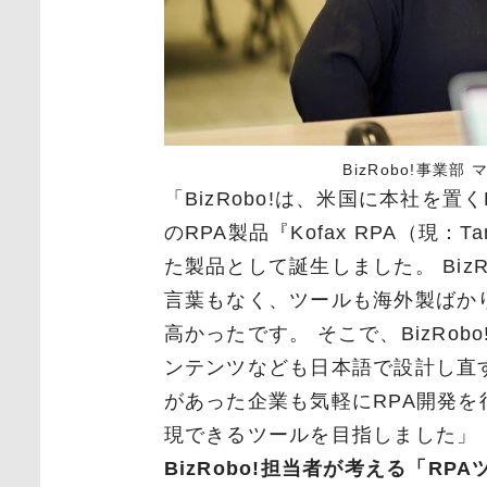
BizRobo!事業
「
BizRobo!
は、米国に本社を置く
の
RPA
製品『
Kofax RPA
（現：
Ta
た製品として誕生しました。
BizR
言葉もなく、ツールも海外製ばか
高かったです。 そこで、
BizRobo
ンテンツなども日本語で設計し直
があった企業も気軽に
RPA
開発を
現できるツールを目指しました」
BizRobo!担当者が考える「R