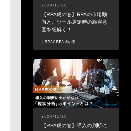
2024/11/20
【RPA虎の巻】RPAの市場動
向と、ツール選定時の顧客意
図を紐解く！
RPA
RPA虎の巻
2024/11/20
【RPA虎の巻】導入の判断に