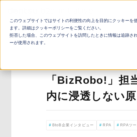
このウェブサイトではサイトの利便性の向上を目的にクッキーを
ます。詳細は
クッキーポリシー
をご覧ください。
TOP
お役立ち記事
「BizRobo!」担当者に聞いた“RPA
拒否した場合、このウェブサイトを訪問したときに情報は追跡さ
ーが使用されます。
2024/11/20
2024/12/25
「BizRobo!」
内に浸透しない原
BtoB企業インタビュー
RPA
RPAツ