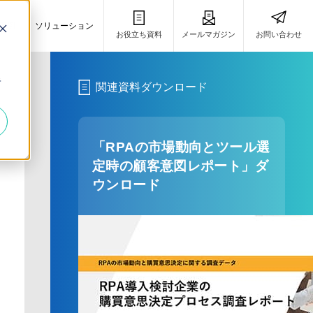
事例
ソリューション
お役立ち資料
メールマガジン
お問い合わせ
き
キ
関連資料ダウンロード
「RPAの市場動向とツール選
定時の顧客意図レポート」ダ
ウンロード