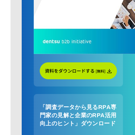
「調査データから見るRPA専
門家の見解と企業のRPA活用
向上のヒント」ダウンロード