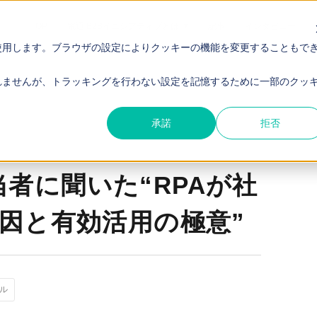
TOP
電通 B2Bイニシアティブとは
記事
インタビュー
使用します。ブラウザの設定によりクッキーの機能を変更することもで
が社内に浸透しない原因と有効活用の極意”
れませんが、トラッキングを行わない設定を記憶するために一部のクッ
承諾
拒否
担当者に聞いた“RPAが社
因と有効活用の極意”
ール