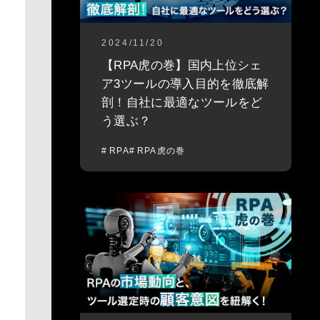
2024/11/20
【RPA虎の巻】国内上位シェ
ア3ツールの導入目的を徹底解
剖！自社に最適なツールをど
う選ぶ？
RPA
RPA虎の巻