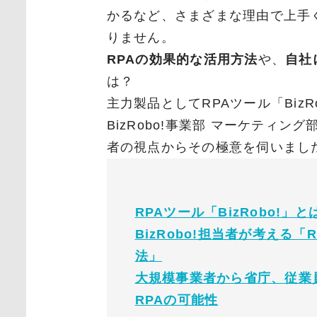
かるなど、さまざまな理由で上手
りません。
RPAの効果的な活用方法
や、
自社
は？
主力製品としてRPAツール「Biz
BizRobo!事業部 マーケティ
者の視点からその極意を伺いまし
RPAツール「BizRobo!」と
BizRobo!担当者が考える
法」
大規模事業者から省庁、従業
RPAの可能性