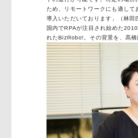
ため、リモートワークにも適して
導入いただいております」（林田
国内で
RPA
が注目され始めた
2010
れた
BizRobo!
。その背景を、髙橋