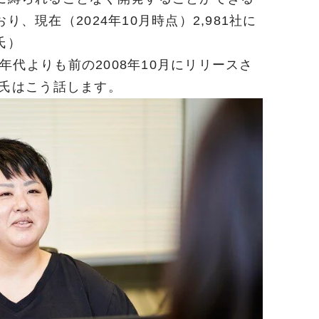
おり、現在（
2024
年10月時点）2,981社に
氏）
年代よりも前の
2008
年
10
月にリリースさ
氏はこう話します。