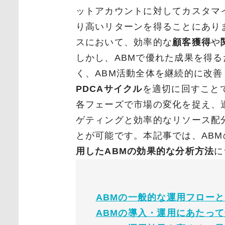
ットアカウントに対してカスタマ
り高いリターンを得ることにありま
スにおいて、効率的な
顧客獲得
や
しかし、ABMで優れた成果を得
く、ABM活動全体を継続的に改
PDCAサイクル
を適切に回すこと
各フェーズで市場の変化を捉え、
ゲティングと効率的なリソース配
とが可能です。本記事では、AB
用したABMの効果的な分析方法
に
ABMの一般的な運用フロー
ABMの導入・運用にあたっ