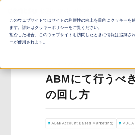
このウェブサイトではサイトの利便性の向上を目的にクッキーを
ます。詳細は
クッキーポリシー
をご覧ください。
TOP
お役立ち記事
ABMにて行うべき分析と最適なPDCAの
拒否した場合、このウェブサイトを訪問したときに情報は追跡さ
ーが使用されます。
2024/12/20
2024/12/24
ABMにて行うべ
の回し方
ABM(Account Based Marketing)
PDCA