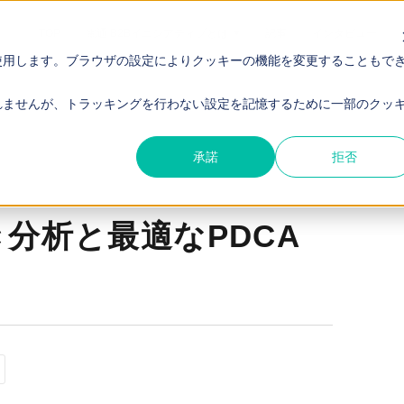
TOP
電通 B2Bイニシアティブとは
記事
インタビュー
使用します。ブラウザの設定によりクッキーの機能を変更することもで
回し方
れませんが、トラッキングを行わない設定を記憶するために一部のクッ
承諾
拒否
き分析と最適なPDCA