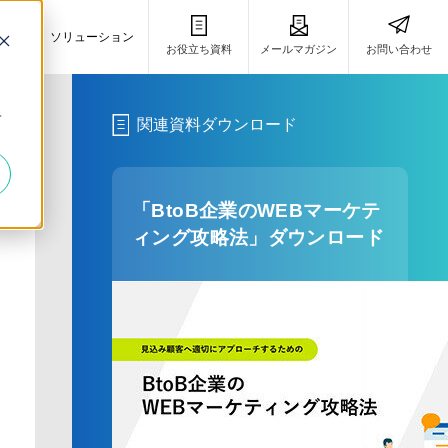
事例
ソリューション
お役立ち資料
メールマガジン
お問い合わせ
き
キ
関連資料ダウンロード
「BtoB企業のWEBマーケテ
ィング攻略法」ダウンロード