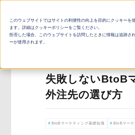
このウェブサイトではサイトの利便性の向上を目的にクッキーを
ます。詳細は
クッキーポリシー
をご覧ください。
TOP
お役立ち記事
失敗しないBtoBマーケティング施策の
拒否した場合、このウェブサイトを訪問したときに情報は追跡さ
ーが使用されます。
2025/04/11
2026/07/17
失敗しないBto
外注先の選び方
BtoBマーケティング基礎知識
BtoBマー