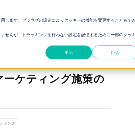
TOP
電通 B2Bイニシアティブとは
記事
インタビュー
使用します。ブラウザの設定によりクッキーの機能を変更することもで
外注先の選び方
れませんが、トラッキングを行わない設定を記憶するために一部のクッ
承諾
拒否
Bマーケティング施策の
ケティング