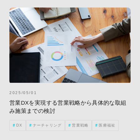
デジタルマーケティング
ナーチャリング
医療福祉
情報通信
素材
製造業
食料品
2025/05/01
営業DXを実現する営業戦略から具体的な取組
み施策までの検討
DX
ナーチャリング
営業戦略
医療福祉