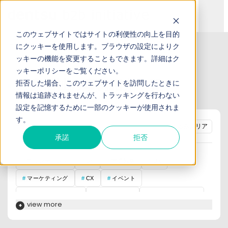
このウェブサイトではサイトの利便性の向上を目的
にクッキーを使用します。ブラウザの設定によりク
TOP
事例紹介
ッキーの機能を変更することもできます。詳細は
ク
ッキーポリシー
をご覧ください。
医療福祉の事例紹介一覧
拒否した場合、このウェブサイトを訪問したときに
情報は追跡されませんが、トラッキングを行わない
設定を記憶するために一部のクッキーが使用されま
す。
tag :
絞込みクリア
承諾
拒否
ブランディング
BX
営業戦略
DX
マーケティング
CX
イベント
インサイドセールス
インナー施策
オウンドメディア
view more
コンテンツマーケティング
サイト開発