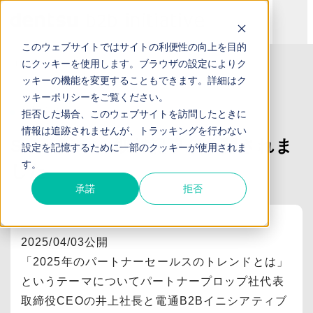
このウェブサイトではサイトの利便性の向上を目的
にクッキーを使用します。ブラウザの設定によりク
TOP
お知らせ
SalesZineの取材記事が公開されました
ッキーの機能を変更することもできます。詳細は
ク
ッキーポリシー
をご覧ください。
お知らせ
拒否した場合、このウェブサイトを訪問したときに
情報は追跡されませんが、トラッキングを行わない
SalesZineの取材記事が公開されま
設定を記憶するために一部のクッキーが使用されま
す。
した
承諾
拒否
2025/04/03公開
「2025年のパートナーセールスのトレンドとは」
というテーマについてパートナープロップ社代表
取締役CEOの井上社長と電通B2Bイニシアティブ