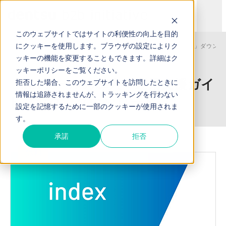
このウェブサイトではサイトの利便性の向上を目的
にクッキーを使用します。ブラウザの設定によりク
TOP
お役立ち資料
「MAツールの導入・運用支援ガイドブック」ダウンロ
ッキーの機能を変更することもできます。詳細は
ク
ッキーポリシー
をご覧ください。
「MAツールの導入・運用支援ガイ
拒否した場合、このウェブサイトを訪問したときに
情報は追跡されませんが、トラッキングを行わない
ドブック」ダウンロード
設定を記憶するために一部のクッキーが使用されま
す。
承諾
拒否