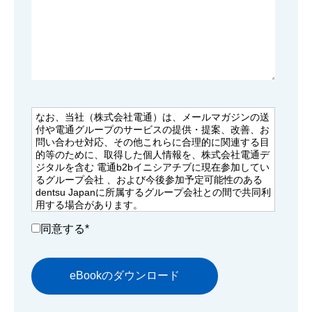
なお、当社（株式会社電通）は、メールマガジンの送
付や電通グループのサービスの提供・提案、改善、お
問い合わせ対応、その他これらに合理的に関連する目
的等のために、取得した個人情報を、株式会社電通デ
ジタルを含む 電通b2bイニシアチブに現在参加してい
るグループ会社 、および今後参加予定可能性のある
dentsu Japanに所属するグループ会社との間で共同利
用する場合があります。
その場合、当社が共同利用する個人情報を責任もって
同意する
*
適切に管理いたします。
dentsu Japanに所属するグループ会社は以下をご確認
ください。
日本語対応ページはこちら