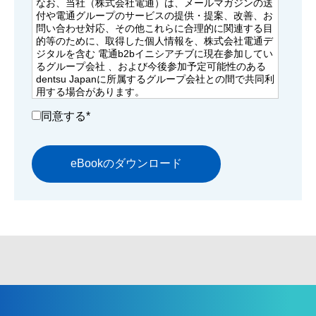
なお、当社（株式会社電通）は、メールマガジンの送
付や電通グループのサービスの提供・提案、改善、お
問い合わせ対応、その他これらに合理的に関連する目
的等のために、取得した個人情報を、株式会社電通デ
ジタルを含む 電通b2bイニシアチブに現在参加してい
るグループ会社 、および今後参加予定可能性のある
dentsu Japanに所属するグループ会社との間で共同利
用する場合があります。
その場合、当社が共同利用する個人情報を責任もって
同意する
*
適切に管理いたします。
dentsu Japanに所属するグループ会社は以下をご確認
ください。
日本語対応ページはこちら
英語対応ページはこちら
当社における個人情報の取扱いについては、「個人情
報保護に関する基本方針」もご確認の上、「同意しま
す」にチェックを入れてご登録ください。
個人情報保護に関する基本方針については以下をご確
認ください。