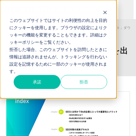
このウェブサイトではサイトの利便性の向上を目的
にクッキーを使用します。ブラウザの設定によりク
TOP
お役立ち資料
「BtoB企業がSEO対策で成果を出すポイント」ダウン
ッキーの機能を変更することもできます。詳細は
ク
ッキーポリシー
をご覧ください。
「BtoB企業がSEO対策で成果を出
拒否した場合、このウェブサイトを訪問したときに
情報は追跡されませんが、トラッキングを行わない
すポイント」ダウンロード
設定を記憶するために一部のクッキーが使用されま
す。
承諾
拒否