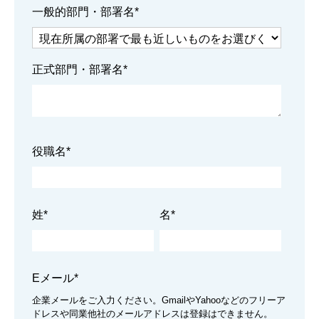
一般的部門・部署名
*
B2Bグローススイッチ事例紹介
デマンドジェネレーションを機能させる「B2Bグロース
スイッチ」
正式部門・部署名
*
役職名
*
姓
*
名
*
Eメール
*
企業メールをご入力ください。GmailやYahooなどのフリーア
ドレスや同業他社のメールアドレスは登録はできません。