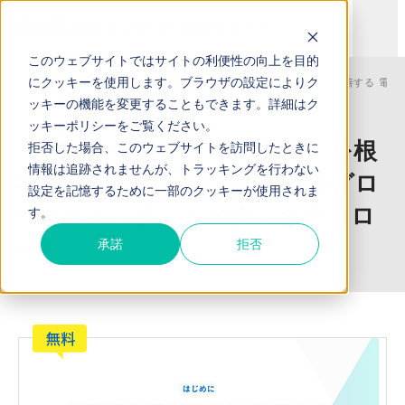
このウェブサイトではサイトの利便性の向上を目的
にクッキーを使用します。ブラウザの設定によりク
TOP
お役立ち資料
「デマンドジェネレーションを根本から改善する 電通
ッキーの機能を変更することもできます。詳細は
ク
ッキーポリシー
をご覧ください。
「デマンドジェネレーションを根
拒否した場合、このウェブサイトを訪問したときに
情報は追跡されませんが、トラッキングを行わない
本から改善する 電通の「B2Bグロ
設定を記憶するために一部のクッキーが使用されま
ーススイッチ」を紹介」ダウンロ
す。
ード
承諾
拒否