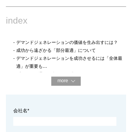
index
デマンドジェネレーションの価値を生み出すには？
成功から遠ざかる「部分最適」について
デマンドジェネレーションを成功させるには「全体最
適」が重要も…
プロが一気通貫で支援する「B2Bグローススイッチ」
more
現状分析・戦略設計
テクノロジー導入・活用
広告運用強化
コンテンツマーケティング
会社名
*
Web構築・改善
ナーチャリング対策
インサイドセールス導入支援