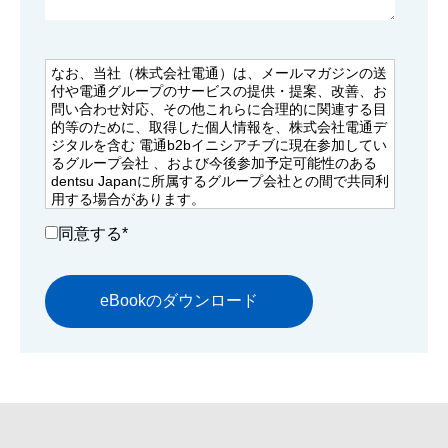
なお、当社（株式会社電通）は、メールマガジンの送
付や電通グループのサービスの提供・提案、改善、お
問い合わせ対応、その他これらに合理的に関連する目
的等のために、取得した個人情報を、株式会社電通デ
ジタルを含む 電通b2bイニシアチブに現在参加してい
るグループ会社 、および今後参加予定可能性のある
dentsu Japanに所属するグループ会社との間で共同利
用する場合があります。
その場合、当社が共同利用する個人情報を責任もって
同意する
*
適切に管理いたします。
dentsu Japanに所属するグループ会社は以下をご確認
ください。
日本語対応ページはこちら
英語対応ページはこちら
当社における個人情報の取扱いについては、「個人情
報保護に関する基本方針」もご確認の上、「同意しま
す」にチェックを入れてご登録ください。