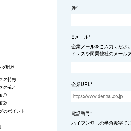
姓
*
Eメール
*
企業メールをご入力ください。
ドレスや同業他社のメール
ング戦略
ングの特徴
企業URL
*
ングの流れ
策①
策②
ングのポイント
電話番号
*
ハイフン無しの半角数字で
例