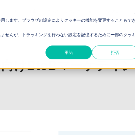
TOP
電通 B2Bイニシアティブとは
記事
インタビュー
使用します。ブラウザの設定によりクッキーの機能を変更することもで
戦略と成功事例」ダウンロード
れませんが、トラッキングを行わない設定を記憶するために一部のクッ
承諾
拒否
向けBtoBマーケティ