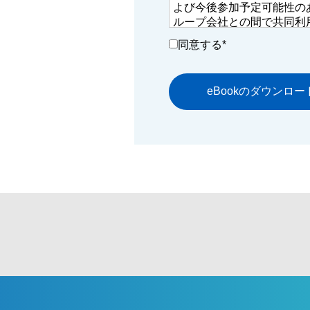
よび今後参加予定可能性のある 
ループ会社との間で共同利
その場合、当社が共同利用
同意する
*
に管理いたします。
dentsu Japanに所属
さい。
日本語対応ページはこちら
英語対応ページはこちら
当社における個人情報の取
護に関する基本方針」もご
ェックを入れてご登録くだ
個人情報保護に関する基本
ださい。
日本語対応ページはこちら