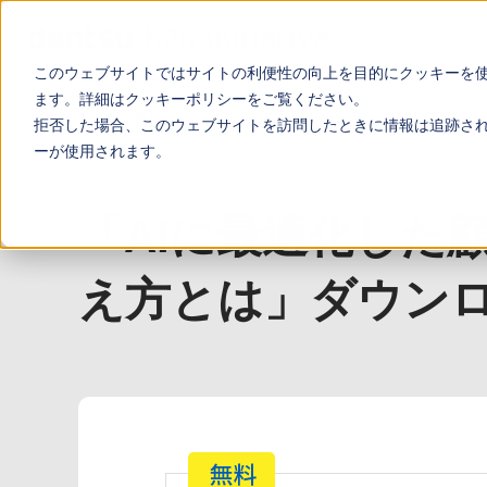
このウェブサイトではサイトの利便性の向上を目的にクッキーを
ます。詳細は
クッキーポリシー
をご覧ください。
TOP
お役立ち資料
「AIに最適化した顧客接点創出のために、 企
拒否した場合、このウェブサイトを訪問したときに情報は追跡さ
ーが使用されます。
「AIに最適化した
え方とは」ダウン