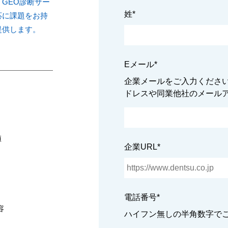
GEO診断サー
姓
*
応に課題をお持
提供します。
Eメール
*
企業メールをご入力ください。
ドレスや同業他社のメール
値
企業URL
*
電話番号
*
容
ハイフン無しの半角数字で