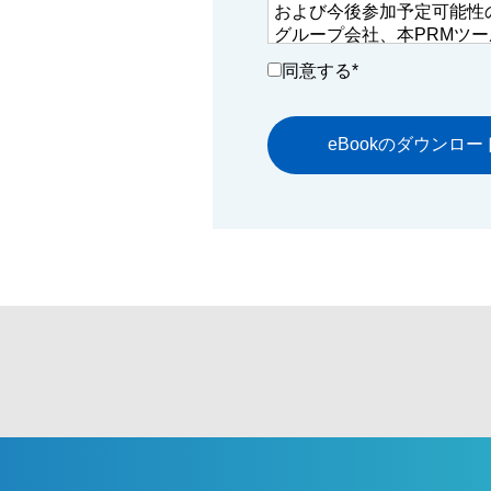
および今後参加予定可能性のある
グループ会社、本PRMツールの
との間で共同利用する場合
同意する
*
その場合、当社が共同利用
に管理いたします。
dentsu Japanに所属
さい。
日本語対応ページはこちら
英語対応ページはこちら
当社における個人情報の取
護に関する基本方針」もご
ェックを入れてご登録くだ
個人情報保護に関する基本
ださい。