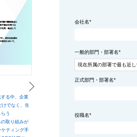
会社名
*
一般的部門・部署名
*
正式部門・部署名
*
化する中、企業
だけでなく、生
もらう
役職名
*
g）」への取り組みが
ーケティング手