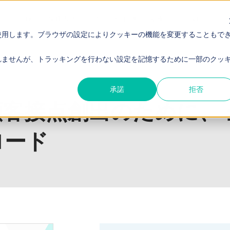
TOP
電通 B2Bイニシアティブとは
記事
インタビュー
使用します。ブラウザの設定によりクッキーの機能を変更することもで
業が意識すべき考え方とは」ダウンロード
れませんが、トラッキングを行わない設定を記憶するために一部のクッ
承諾
拒否
顧客接点創出のために、
ロード