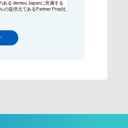
 dentsu Japanに所属する
提供元であるPartner Prop社
があります。
する個人情報を責任もって適切
するグループ会社は以下をご確認くだ
扱いについては、「個人情報保
確認の上、「同意します」にチ
さい。
方針については以下をご確認く