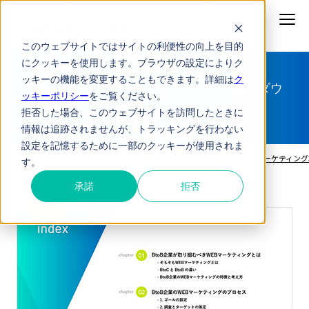
「BtoB企業のWEBマーケティング攻略法」ダウンロード
ー電通B2Bイニシアテ
ィブ
このウェブサイトではサイトの利便性の向上を目的
にクッキーを使用します。ブラウザの設定によりク
ッキーの機能を変更することもできます。詳細は
ク
「BtoB企業のWEBマーケティング攻略法」ダウ
ッキーポリシー
をご覧ください。
ンロード
拒否した場合、このウェブサイトを訪問したときに
情報は追跡されませんが、トラッキングを行わない
設定を記憶するために一部のクッキーが使用されま
B2BイニシアティブTOP
ダウンロード資料
「BtoB企業のWEBマーケティン
す。
承諾
拒否