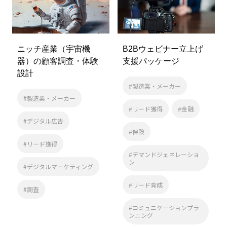
ニッチ産業（宇宙機
B2Bウェビナー立上げ
器）の顧客調査・体験
支援パッケージ
設計
#製造業・メーカー
#製造業・メーカー
#リード獲得
#金融
#デジタル広告
#保険
#リード獲得
#デマンドジェネレーショ
ン
#デジタルマーケティング
#リード育成
#調査
#コミュニケーションプラ
ンニング