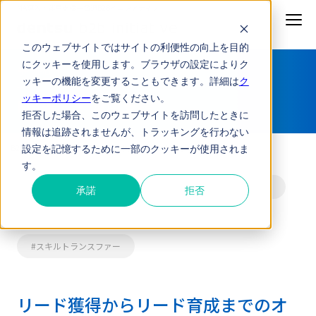
MA導入・運用支援
ー電通B2Bイニシアティブ
このウェブサイトではサイトの利便性の向上を目的
にクッキーを使用します。ブラウザの設定によりク
事例紹介
ッキーの機能を変更することもできます。詳細は
ク
ッキーポリシー
をご覧ください。
MA導入・運用支援
拒否した場合、このウェブサイトを訪問したときに
情報は追跡されませんが、トラッキングを行わない
B2BイニシアティブTOP
事例紹介
MA導入・運用支援
設定を記憶するために一部のクッキーが使用されま
す。
#リード獲得
#保険
#デマンドジェネレーション
承諾
拒否
#リード育成
#コミュニケーションプランニング
#スキルトランスファー
リード獲得からリード育成までのオ