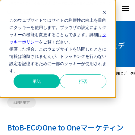
製造業マーケティングモデル戦略とデータ統合支援
ー電通B2Bイニシアティブ
このウェブサイトではサイトの利便性の向上を目的
にクッキーを使用します。ブラウザの設定によりク
事例紹介
ッキーの機能を変更することもできます。詳細は
ク
ッキーポリシー
をご覧ください。
製造業マーケティングモデル戦略とデ
拒否した場合、このウェブサイトを訪問したときに
ータ統合支援
情報は追跡されませんが、トラッキングを行わない
設定を記憶するために一部のクッキーが使用されま
す。
B2BイニシアティブTOP
事例紹介
製造業マーケティングモデル戦略とデータ
承諾
拒否
#製造業・メーカー
#データ統合
#EC
#戦略策定
BtoB-ECのOne to Oneマーケティン