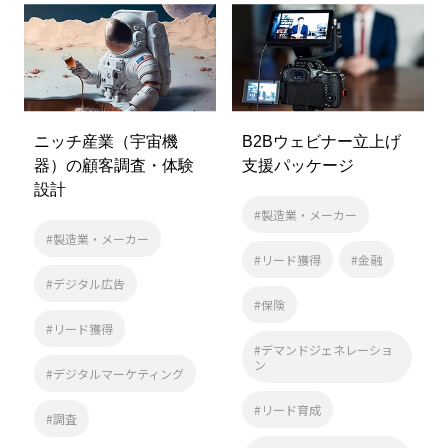
ニッチ産業（宇宙機
B2Bウェビナー立上げ
器）の顧客調査・体験
支援パッケージ
設計
#製造業・メーカー
#製造業・メーカー
#リード獲得
#金融
#デジタル広告
#保険
#リード獲得
#デマンドジェネレーショ
ン
#デジタルマーケティング
#リード育成
#調査